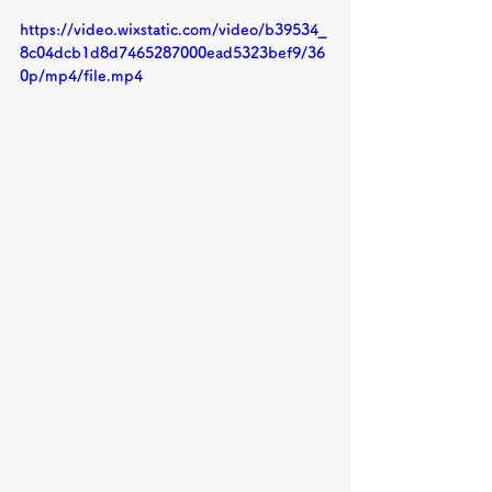
https://video.wixstatic.com/video/b39534_
8c04dcb1d8d7465287000ead5323bef9/36
0p/mp4/file.mp4