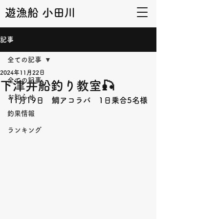
遊漁船 小田川
記事
全ての記事
2024年11月22日
全ての記事
下津井船釣り教室🎣
お知らせ
11月19日　鯛アコラバ　1日乗合5名様
釣果情報
ランキング