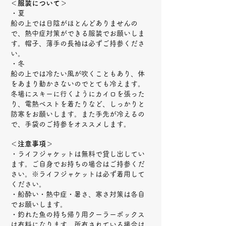
＜服装について＞
・夏
船の上では日陰がほとんどありませんの
で、熱中症対策ができる服装でお願いしま
す。帽子、薄手の長袖は必ずご持参くださ
い。
・冬
船の上では冷たい風が吹くこともあり、体
をあまり動かさないのでとても冷えます。
冬場にスキーに行くようにカイロを張った
り、電熱ベストを着たりなど、しっかりと
防寒をお願いします。また手先が冷えるの
で、手袋のご持参をオススメします。
＜注意事項＞
・ライフジャケットは無料で貸し出してい
ます。ご自身でお持ちの場合はご持参くだ
さい。※ライフジャケットは必ず着用して
ください。
・船酔い・熱中症・暑さ、寒さ対策は各自
でお願いします。
・釣れた魚の持ち帰り用クーラーボックス
は有料になります。所有されている場合は