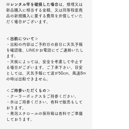
※
レンタル竿を破損した場合
は、修理又は
新品購入に相当する金額、
又は同等程度商
品の新規購入に要する費用を弁償していた
だく場合がございます。
＜出航について＞
・出船の内容はご予約日の前日に天気予報
を確認後、LINEかお電話にてご連絡いたし
ます。
・天候によっては、安全を考慮して中止す
る場合がございます。ご了承下さい。目安
としては、天気予報にて波が50cm、風速8m
の時は出船できません。
＜ご持参いただくもの＞
・クーラーボックスをご持参ください。
・氷はご持参ください。有料で販売もして
おります。
・発泡スチロールの保存箱は有料でご準備
しております。