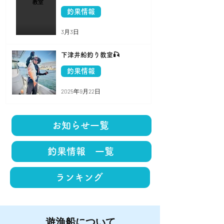
釣果情報
3月3日
下津井船釣り教室🎣
釣果情報
2025年9月22日
お知らせ一覧
釣果情報 一覧
ランキング
遊漁船について