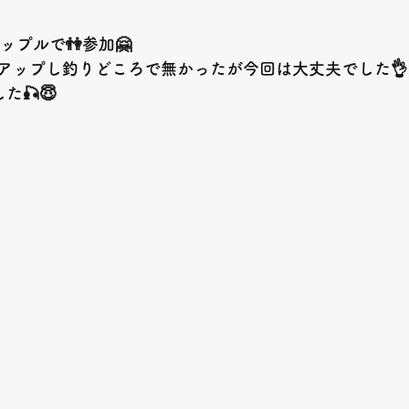
ップルで👫参加🤗
アップし釣りどころで無かったが今回は大丈夫でした👌
た🎣😇