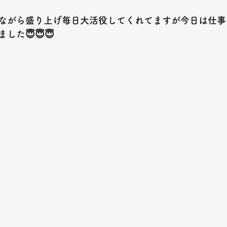
ながら盛り上げ毎日大活役してくれてますが今日は仕事
した😇😇😇