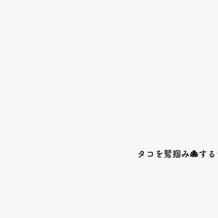
タコを鷲掴み🐙するワ