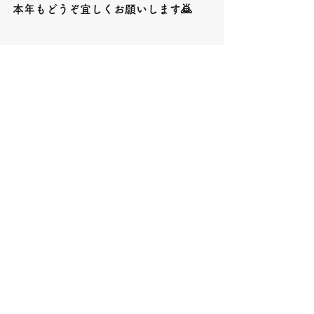
本年もどうぞ宜しくお願いします🙇
釣果情報
お知らせ
すべて表示
最新記事