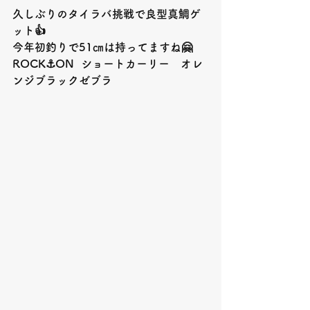
久しぶりのタイラバ挑戦で良型真鯛ゲ
ット👍
今年初釣りで51㎝は持ってますね🤗
ROCK⚓️ON  ショートカーリー　オレ
ンジブラックゼブラ