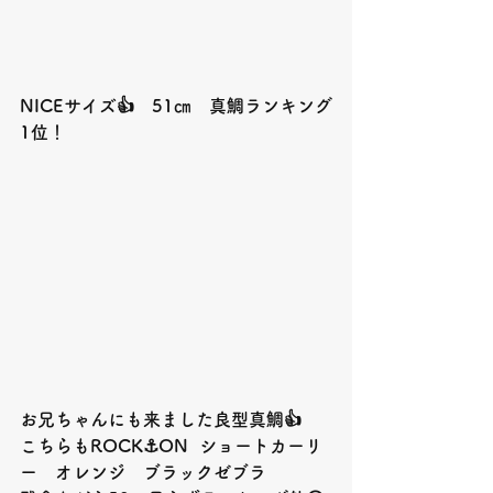
NICEサイズ👍　51㎝　真鯛ランキング
1位！
お兄ちゃんにも来ました良型真鯛👍
こちらもROCK⚓️ON  ショートカーリ
ー　オレンジ　ブラックゼブラ