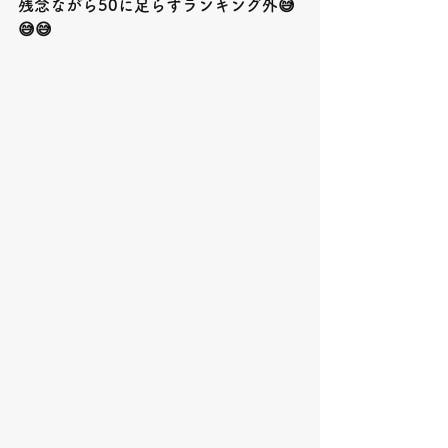
残念ながら50に足らずランキング外😅
😅😅