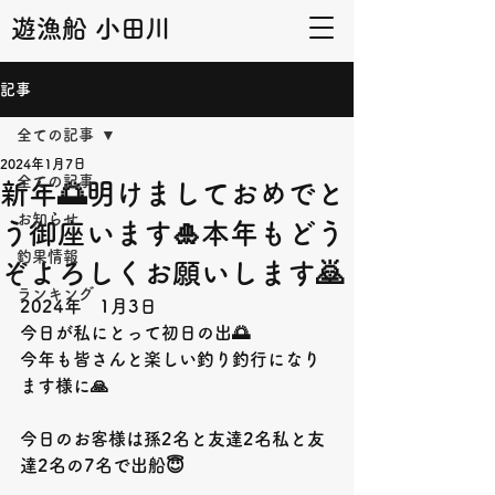
遊漁船 小田川
記事
全ての記事
2024年1月7日
全ての記事
新年🌅明けましておめでと
お知らせ
う御座います🎍本年もどう
釣果情報
ぞよろしくお願いします🙇
ランキング
2024年　1月3日　　
今日が私にとって初日の出🌅
今年も皆さんと楽しい釣り釣行になり
ます様に🙏
今日のお客様は孫2名と友達2名私と友
達2名の7名で出船😇