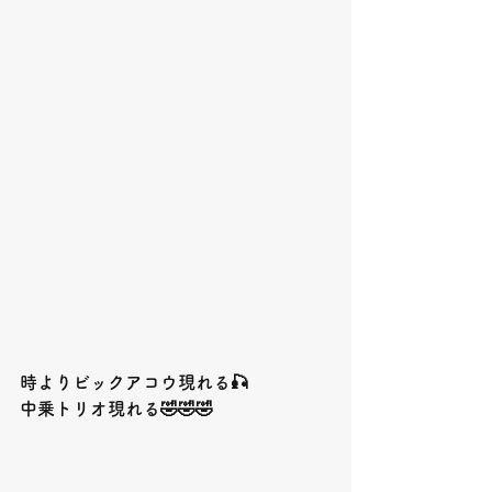
時よりビックアコウ現れる🎣
中乗トリオ現れる🤣🤣🤣