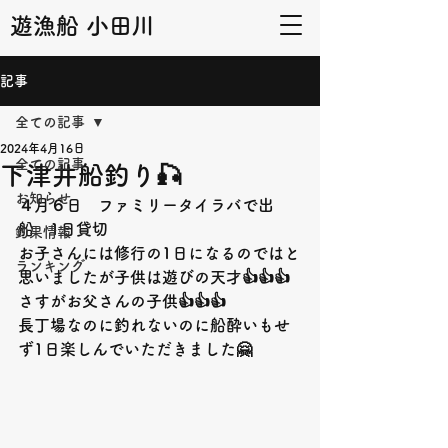
遊漁船 小田川
記事
全ての記事
2024年4月16日
全ての記事
下津井船釣り🎣
お知らせ
４月６日　ファミリータイラバで出
船　1日貸切
釣果情報
お子さんには修行の1日になるのではと
ランキング
思いましたが子供は遊びの天才👍👍👍
さすがお父さんの子供👍👍👍
長丁場なのに釣れないのに船酔いもせ
ず1日楽しんでいただきました🤗