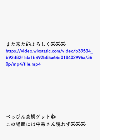
また来た🎣よろしく🤣🤣🤣
https://video.wixstatic.com/video/b39534_
b92d82f1da1b492b84a64e018402996a/36
0p/mp4/file.mp4
べっぴん真鯛ゲット👍
この場面には中乗さん現れず🤣🤣🤣