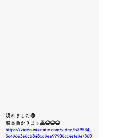
現れました😅
船長助かります🙇😂😂😂
https://video.wixstatic.com/video/b39534_
5c496e3e6cb848cd9ee97906cc4efe9e/360