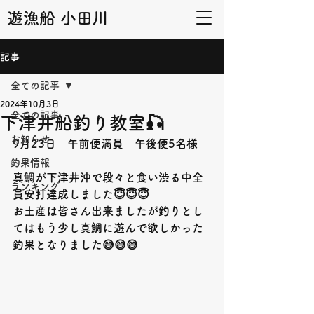
遊漁船 小田川
記事
全ての記事
2024年10月3日
全ての記事
下津井船釣り教室🎣
お知らせ
9月23日　午前便満員　午後便5名様
釣果情報
真鯛が下津井沖で段々と食い渋る中全
ランキング
員安打達成しました😇😇😇
お土産は皆さん出来ましたが釣りとし
てはもう少し真鯛に遊んで欲しかった
釣果となりました😅😅😅