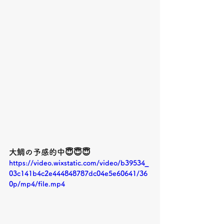
大鯛の予感的中😇😇😇
https://video.wixstatic.com/video/b39534_
03c141b4c2e444848787dc04e5e60641/36
0p/mp4/file.mp4