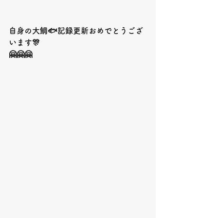
自身の大鯛🐟記録更新おめでとうござ
います🎊
🤗🤗🤗