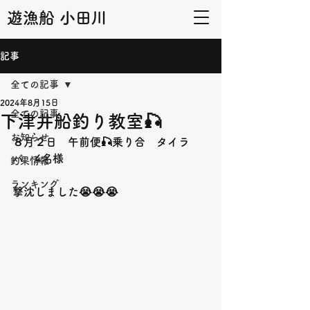
遊漁船 小田川
記事
全ての記事
2024年8月15日
全ての記事
下津井船釣り教室🎣
お知らせ
８月２日　午前便🎣乗り合　タイラ
バ　4名様
釣果情報
ランキング
撃沈しました😭😭😭