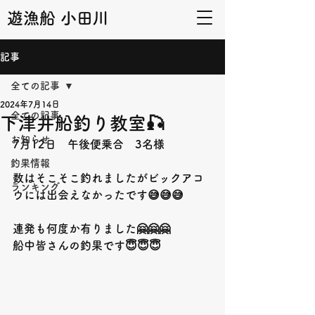
遊漁船 小田川
記事
全ての記事
2024年7月14日
全ての記事
下津井船釣り教室🎣
お知らせ
7月12日　午後便乗合　3名様
釣果情報
数はそこそこ釣れましたがビックアコ
ランキング
ウには出会えなかったです😅😅😅
連発も何度か有りました🤗🤗🤗
船中皆さんの釣果です😇😇😇