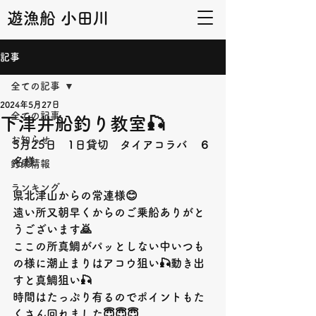
遊漁船 小田川
記事
全ての記事
2024年5月27日
全ての記事
下津井船釣り教室🎣
お知らせ
5月25日　1日貸切　タイアコラバ　６
名様
釣果情報
ランキング
県北津山からの常連様😊
遠い所又朝早くからのご乗船ありがと
うございます🙇
ここの所真鯛がパッとしない中いつも
の様に潮止まりはアコウ狙い🎣動き出
すと真鯛狙い🎣
時間はたっぷり有るのでポイントもた
くさん回れました😇😇😇