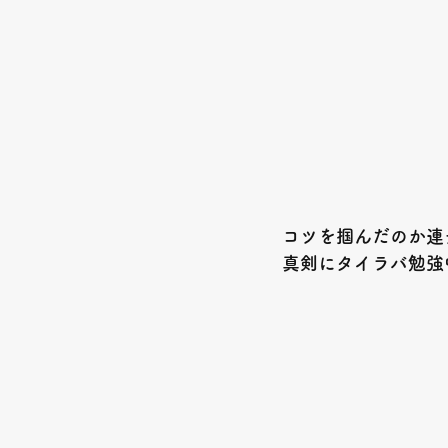
コツを掴んだのか連チ
真剣にタイラバ勉強中