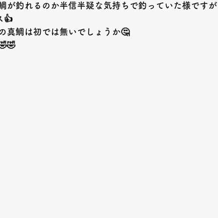
鯛が釣れるのか半信半疑な気持ちで釣っていた様ですが
ス👍
の真鯛は初では無いでしょうか🤔
🤣