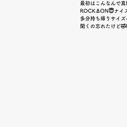
最初はこんなんで真
ROCK⚓️ON😇ナイ
多分持ち帰りサイズ
聞くの忘れたけど🤣