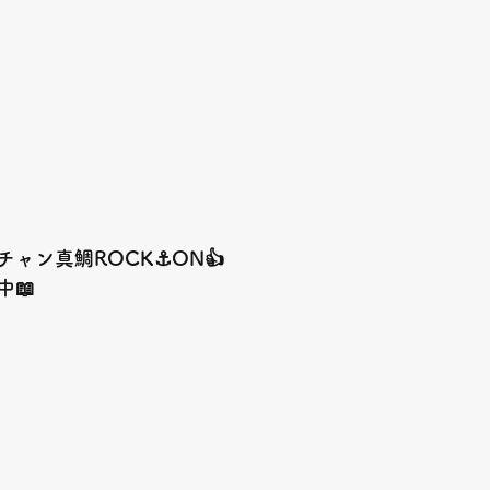
ャン真鯛ROCK⚓️ON👍
📖