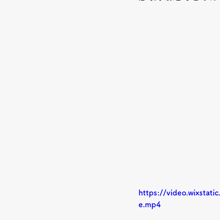
https://video.wixst
e.mp4