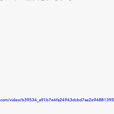
atic.com/video/b39534_a91b7e4fa24943dcbd7ae2e94881395