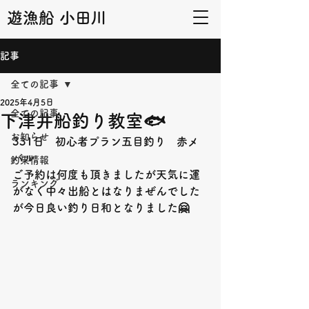
遊漁船 小田川
記事
全ての記事
2025年4月5日
全ての記事
下津井船釣り教室🐟
お知らせ
331日　初心者プラン五目釣り　赤メ
バル
釣果情報
ご予約は何度も頂きましたが天気に運
ランキング
がなく中々出船とはなりまぜんでした
が今日良い釣り日和となりました🤗