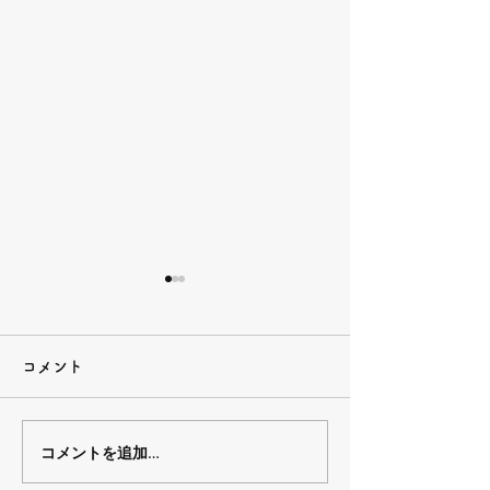
コメント
下津井船釣り教室🎣
下津井船釣り教室
コメントを追加…