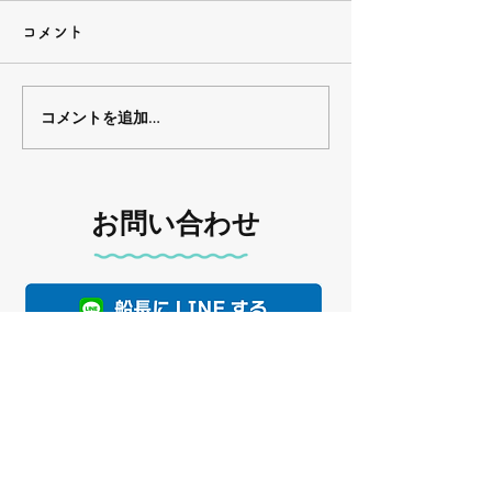
コメント
下津井船釣り教室🎣
下津井船釣り教室
コメントを追加…
お問い合わせ