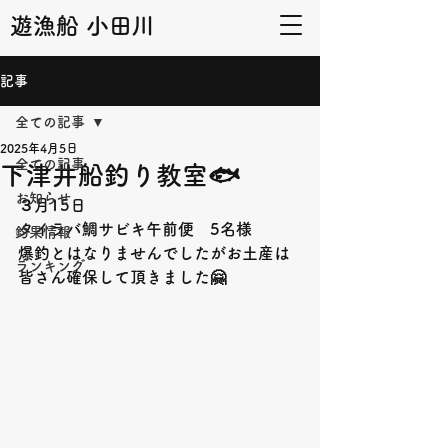
遊漁船 小田川
記事
全ての記事
2025年4月5日
全ての記事
下津井船釣り教室🐟
お知らせ
３月15日
タイラバ鯛サビキ午前便　5名様
釣果情報
爆釣とはなりませんでしたがお土産は
ランキング
皆さん確保して頂きました🤗