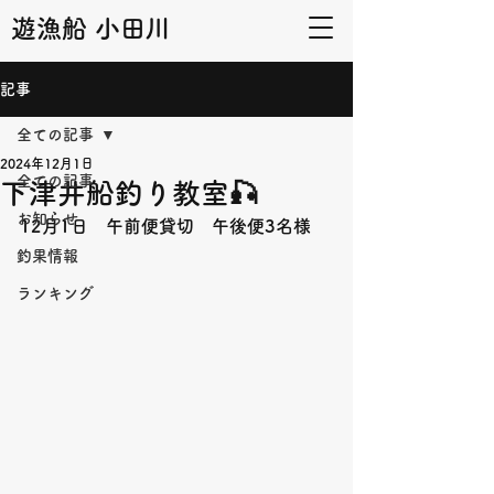
遊漁船 小田川
記事
全ての記事
2024年12月1日
全ての記事
下津井船釣り教室🎣
お知らせ
12月1日　午前便貸切　午後便3名様
釣果情報
ランキング