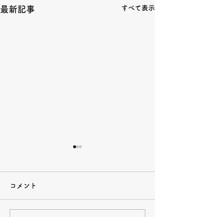
すべて表示
最新記事
コメント
下津井船釣り教室🎣
下津井船釣り教室