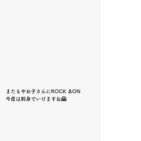
またもやお子さんに
ROCK ⚓️ON
今度は刺身でいけますね
🤗