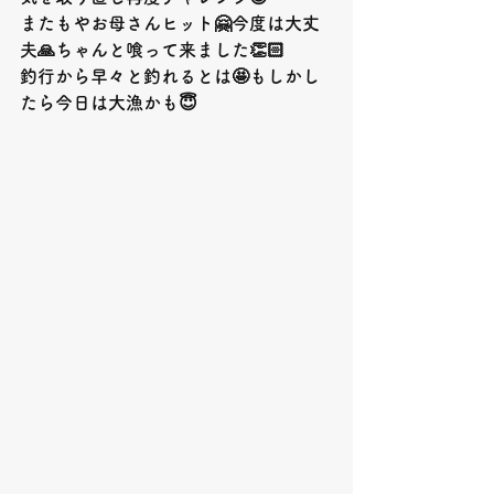
またもやお母さんヒット🤗今度は大丈
夫🙏ちゃんと喰って来ました
👏🏻
釣行から早々と釣れるとは🤩もしかし
たら今日は大漁かも
😇