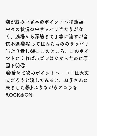
潮が緩みいざ本命ポイントへ移動🛥
中々の状況の中サッパリ当たりがな
く、浅場から深場まで丁寧に流すが音
信不通😭粘ってはみたもののサッパリ
当たり無し😭ここのところ、このポイ
ントにくればハズレはなかったのに原
因不明
🤔
😭
諦めて次のポイントへ。ココは大丈
夫だろうと流してみると、お子さんに
来ました
✌️
小ぶりながらアコウを
ROCK⚓️ON