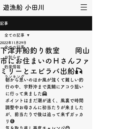
遊漁船 小田川
記事
全ての記事
2022年11月29日
全ての記事
下津井船釣り教室 岡山
お知らせ
市にお住まいのＨさんファ
釣果情報
ミリーとエビラバ出船🎣
ランキング
朝から思いのほか風が強くて難しい釣
行の中、宇野沖まで真鯛にアコウ狙い
に行って来ました
🤗
ポイントはまだ潮が速く、風裏で時間
調整中お母さんに初当たりが来ました
が、前当たりで後は追って来ずガッカ
リ
😅
気を取り直し再度チャレンジ
😊