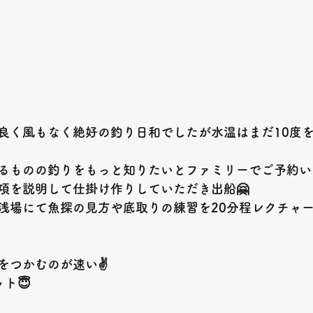
良く風もなく絶好の釣り日和でしたが水温はまだ10度
るものの釣りをもっと知りたいとファミリーでご予約い
項を説明して仕掛け作りしていただき出船🤗
浅場にて魚探の見方や底取りの練習を20分程レクチャ
をつかむのが速い✌️
ト😇