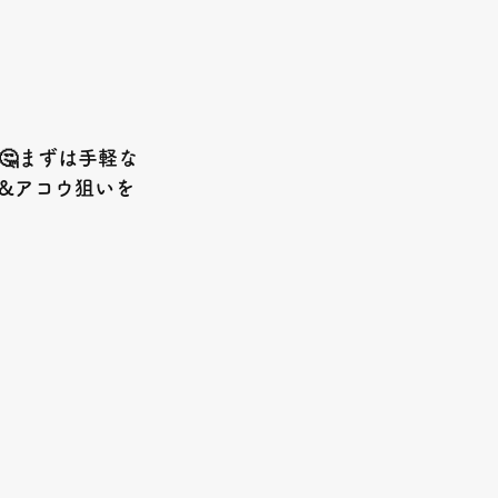
🤔まずは手軽な
鯛&アコウ狙いを