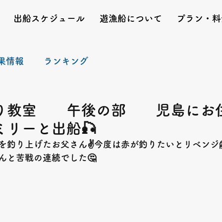
出船スケジュール
遊漁船について
プラン・料
果情報
ランキング
り教室 午後の部 児島にお
ミリーと出船🎣
を釣り上げたお父さん
✌️
今度は赤が釣りたいとリベンジ
んと苦戦の連続でした
🤔