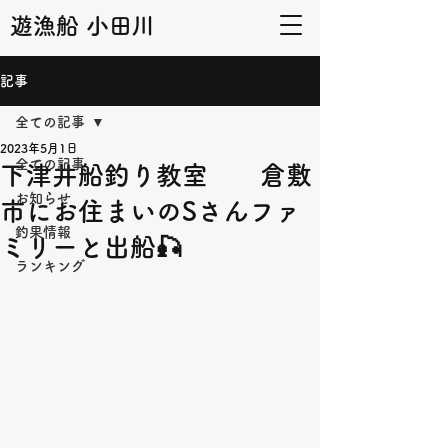
遊漁船 小田川
記事
全ての記事
2023年5月1日
全ての記事
下津井船釣り教室 倉敷
お知らせ
市にお住まいのSさんファ
釣果情報
ミリーと出船🎣
ランキング