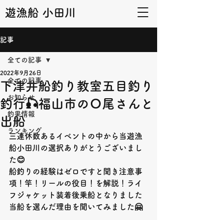
遊漁船 小田川
記事
全ての記事
2022年9月26日
全ての記事
下津井船釣り教室五目釣り
お知らせ
釣行🎣福山市のＯ尾さんと
釣果情報
出船
ランキング
三連休数あるイベントの中から当遊漁
船小田川の選択ありがとうございまし
た
😊
船釣りの経験はゼロですと聞き注意事
項！竿！リールの役目！を解説！ライ
フジャケット装着後乗船となりました
当船を選んだ理由を聞いてみました
🤗