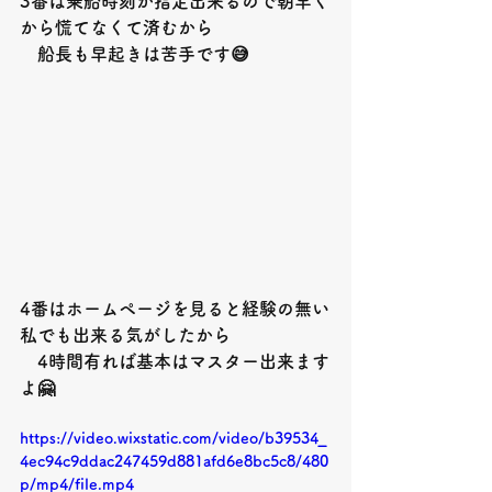
3
番は乗船時刻が指定出来るので朝早く
から慌てなくて済むから
　船長も早起きは苦手です
😅
4
番はホームページを見ると経験の無い
私でも出来る気がしたから
4
時間有れば基本はマスター出来ます
よ
🤗
https://video.wixstatic.com/video/b39534_
4ec94c9ddac247459d881afd6e8bc5c8/480
p/mp4/file.mp4