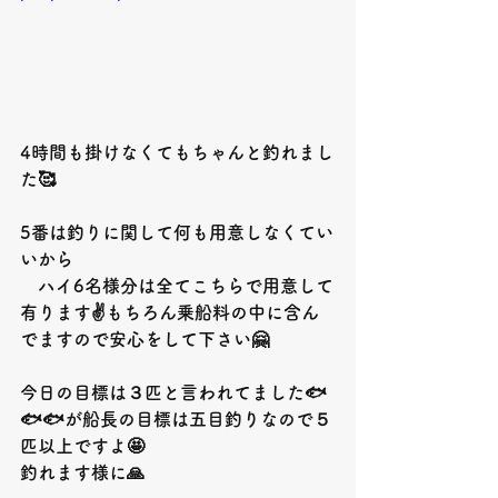
4
時間も掛けなくてもちゃんと釣れまし
た
🥰
5
番は釣りに関して何も用意しなくてい
いから
　ハイ6名様分は全てこちらで用意して
有ります
✌️
もちろん乗船料の中に含ん
でますので安心をして下さい
🤗
今日の目標は３匹と言われてました
🐟
🐟🐟
が船長の目標は五目釣りなので５
匹以上ですよ
🤩
釣れます様に
🙏