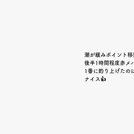
潮が緩みポイント移動
後半1時間程度赤メ
1番に釣り上げたのは
ナイス👍