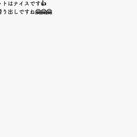
ットはナイスです👍
り出しですね🤗🤗🤗