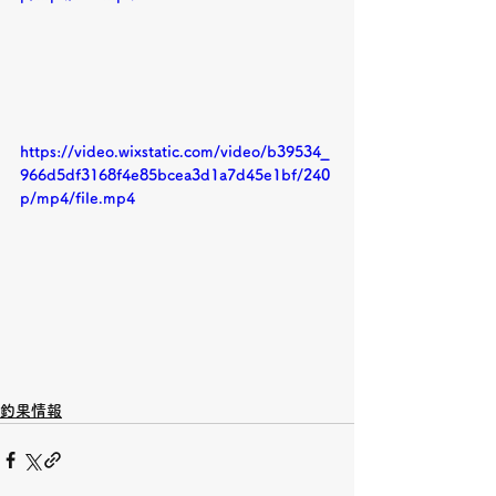
https://video.wixstatic.com/video/b39534_
966d5df3168f4e85bcea3d1a7d45e1bf/240
p/mp4/file.mp4
釣果情報