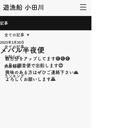
遊漁船 小田川
記事
全ての記事
2025年3月30日
全ての記事
メバル半夜便
お知らせ
数日分をアップしてます😅😅😅
4月は調査便で出船します😊
釣果情報
興味のある方はぜひご連絡下さい🙏
ランキング
よろしくお願いします🙇