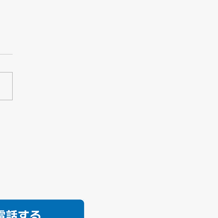
井船釣り教室🎣