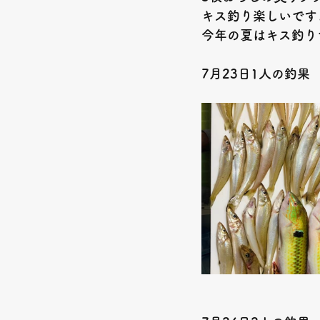
キス釣り楽しいです
今年の夏はキス釣り
7
月
23
日
1
人の釣果