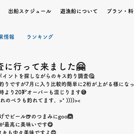
出船スケジュール
遊漁船について
プラン・料
果情報
ランキング
査に行って来ました🤗
ポイントを探しながらのキス釣り調査
🤔
釣りですが7月に入り比較的簡単に2桁が上がる様にな
時より
20
㌢オーバーも混じります
😅
れのベラも釣れてます。
>* ))))><
げでビール🍺のつまみに
goo🙆
が最高に美味いです
😋
タキも中々美味ですよ
😍