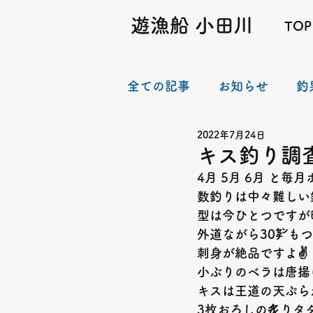
遊漁船 小田川
TOP
全ての記事
お知らせ
釣
2022年7月24日
キス釣り調
4
月
 5
月
 6
月
と毎月
数釣りは中々難しい
型は今ひとつですが
外道ながら
30
㌢もつ
刺身が絶品ですよ
✌️
小ぶりのベラは唐揚
キスは王道の天ぷら
3
枚おろしの炙りタ