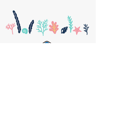
遊漁船 小田川
〒711-0925
岡山県倉敷市下津井田之浦1丁目１​
Google Mapで見る