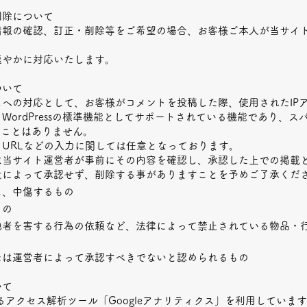
削除について
情報の確認、訂正・削除等をご希望の場合、お客様ご本人が当サイ
速やかに対応いたします。
ついて
への対応として、お客様がコメントを投稿した際、使用されたIP
WordPressの標準機能としてサポートされている機能であり、
ることはありません。
URLなどの入力に関しては任意となっております。
は当サイト運営者が事前にその内容を確認し、承認した上での掲載
量によって承認せず、削除する事がありますことを予めご了承くだ
し、中傷するもの
もの
他者を害する行為の依頼など、法律によって禁止されている物品・
たは運営者によって承認すべきでないと認められるもの
いて
するアクセス解析ツール「Googleアナリティクス」を利用しています