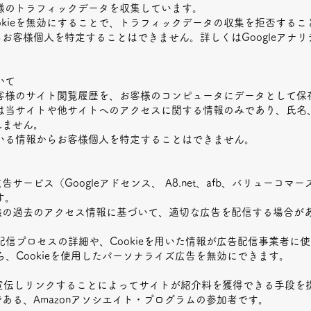
お客様のトラフィックデータを収集しています。
okieを無効にすることで、トラフィックデータの収集を拒否するこ
らお客様個人を特定することはできません。詳しくは
Googleア
いて
、お客様のサイト閲覧履歴を、お客様のコンピュータにデータとして
情報は当サイトや他サイトへのアクセスに関する情報のみであり、氏名
れません。
れている情報からお客様個人を特定することはできません。
ービス（Googleアドセンス、 A8.net、afb、バリューコマース
す。
様の過去のアクセス情報に基づいて、適切な広告を配信する場合が
告配信プロセスの詳細や、Cookieを用いた情報が広告配信事業者
ら、Cookieを使用したパーソナライズ広告を無効にできます。
.jpを宣伝しリンクすることによってサイトが紹介料を獲得できる手段
ある、Amazonアソシエイト・プログラムの参加者です。