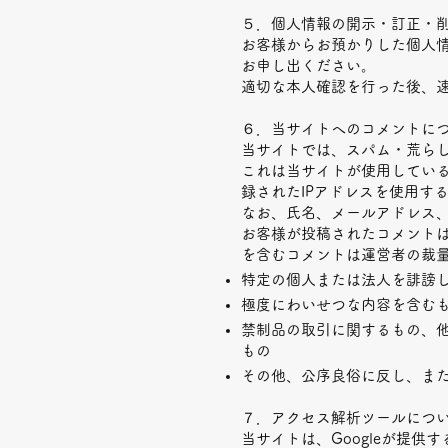
５．個人情報の開示・訂正・
お客様からお預かりした個人
お申し出ください。
適切な本人確認を行った後、
６．当サイトへのコメントに
当サイトでは、スパム・荒らし
これは当サイトが使用している
録されたIPアドレスを使用す
なお、氏名、メールアドレス、
お客様が投稿されたコメント
を含むコメントは運営者の裁
特定の個人または法人を誹謗
極度にわいせつな内容を含む
禁制品の取引に関するもの、
もの
その他、公序良俗に反し、ま
７．アクセス解析ツールにつ
当サイトは、Googleが提供