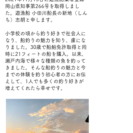
岡山県知事第266号を取得しまし
た。遊漁船 小田川船長の新地（しん
ち）志朗と申します。
小学校の頃から釣り好きで社会人に
なり、船釣りの魅力を知り、虜にな
りました。30歳で船舶免許取得と同
時に21フィートの船を購入。以来、
瀬戸内海で様々な種類の魚を釣って
きました。そんな船釣りの魅力と今
までの体験を釣り初心者の方にお伝
えして、1人でも多くの釣り好きが
増えてくれたら幸せです。